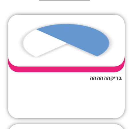
בדיקהההההה