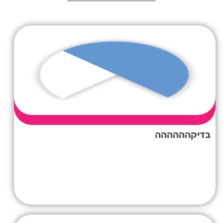
בדיקהההההה