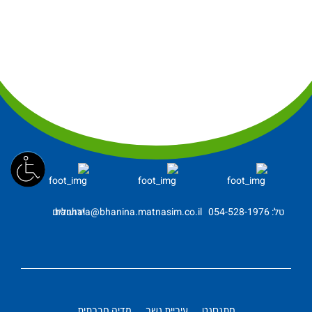
טל: ⁦054-528-1976⁩
hanhala@bhanina.matnasim.co.il
ירושלים
מתנסנט
עיריית נשר
מדיה חברתית